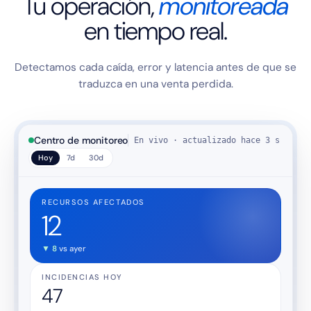
Tu operación,
monitoreada
en tiempo real.
Detectamos cada caída, error y latencia antes de que se
traduzca en una venta perdida.
Centro de monitoreo
En vivo · actualizado hace 3 s
Hoy
7d
30d
RECURSOS AFECTADOS
12
▼ 8
vs ayer
INCIDENCIAS HOY
47