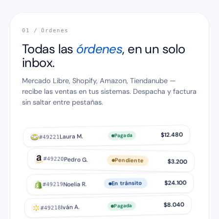
01 / Órdenes
Todas las
órdenes
, en un solo
inbox.
Mercado Libre, Shopify, Amazon, Tiendanube —
recibe las ventas en tus sistemas. Despacha y factura
sin saltar entre pestañas.
$12.480
Pagada
Laura M.
#49221
Pedro G.
#49220
Pendiente
$3.200
$24.100
En tránsito
Noelia R.
#49219
$8.040
Pagada
Iván A.
#49218