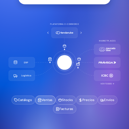
PLATAFORMA E-COMMERCE
MARKETPLACES
ERP
Logística
VER TODOS →
Catálogo
Ventas
Stocks
Precios
Envíos
Facturas