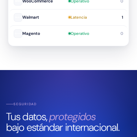
WooCommerce
Operativo
0
Walmart
Latencia
1
Magento
Operativo
0
SEGURIDAD
Tus datos,
protegidos
bajo estándar internacional.