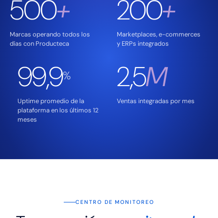
500
+
200
+
Marcas operando todos los
Marketplaces, e-commerces
días con Producteca
y ERPs integrados
99,9
2,5
M
%
Uptime promedio de la
Ventas integradas por mes
plataforma en los últimos 12
meses
CENTRO DE MONITOREO